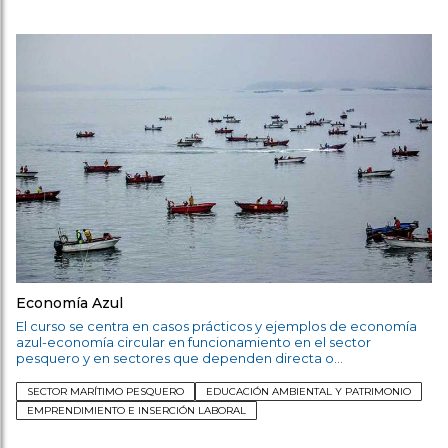
Economía Azul
El curso se centra en casos prácticos y ejemplos de economía
azul-economía circular en funcionamiento en el sector
pesquero y en sectores que dependen directa o
indirectamente de aquél, con especial atención al
ecoetiquetado de productos de la pesca.
SECTOR MARÍTIMO PESQUERO
EDUCACIÓN AMBIENTAL Y PATRIMONIO
EMPRENDIMIENTO E INSERCIÓN LABORAL